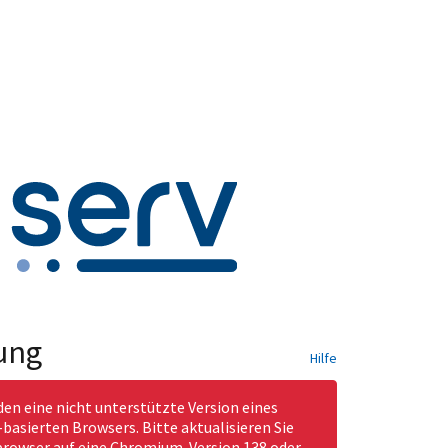
ung
Hilfe
den eine nicht unterstützte Version eines
asierten Browsers. Bitte aktualisieren Sie
rowser auf eine Chromium-Version 138 oder